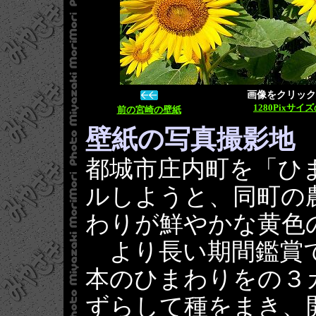
画像をクリックす
1280Pixサイ
前の宮崎の壁紙
壁紙の写真撮影地
都城市庄内町を「ひ
ルしようと、同町の
わりが鮮やかな黄色
より長い期間鑑賞で
本のひまわりをの３
ずらして種をまき、