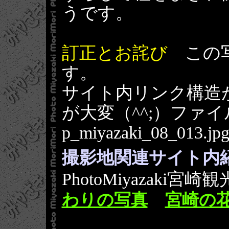
うです。
訂正とお詫び
この写
す。
サイト内リンク構造
が大変（^^;）ファ
p_miyazaki_08_
撮影地関連サイト内
PhotoMiyazak
わりの写真
宮崎の